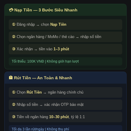
💳 Nạp Tiền — 3 Bước Siêu Nhanh
①
Đăng nhập → chọn
Nạp Tiền
②
Chọn ngân hàng / MoMo / thẻ cào → nhập số tiền
③
Xác nhận → tiền vào
1–3 phút
Tối thiểu: 100K VNĐ | Không giới hạn lượt
🏦 Rút Tiền — An Toàn & Nhanh
①
Chọn
Rút Tiền
→ ngân hàng chính chủ
②
Nhập số tiền → xác nhận OTP bảo mật
③
Tiền về ngân hàng
10–30 phút
, tỷ lệ 1:1
Tối đa 3 lần rút/ngày | Không thu phí