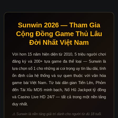
Sunwin 2026 — Tham Gia
Cộng Đồng Game Thủ Lâu
Đời Nhất Việt Nam
Với hơn 15 năm hiện diện từ 2010, 5 triệu người chơi
đăng ký và 200+ tựa game đa thể loại — Sunwin là
lựa chọn số 1 cho những ai coi trọng uy tín lâu dài, tính
ổn định của hệ thống và sự quen thuộc với văn hóa
game bài Việt Nam. Từ bài dân gian Tiến Lên, Phỏm
đến Tài Xỉu MD5 minh bạch, Nổ Hũ Jackpot tỷ đồng
và Casino Live HD 24/7 — tất cả trong một nền tảng
duy nhất.
⚠️ Sunwin là nền tảng giải trí dành cho người từ đủ 18 tuổi.