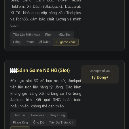
Binh, Liêng, Sâm Lốc, Poker Texas
Hold’em, Xì Dách (Blackjack), Baccarat,
Xì Tố. Nhà cung cấp hàng đầu Techplay
và Rich88, đảm bảo chất lượng và minh
bạch.
Tiến Lên Miền Nam
Phỏm
Mậu Binh
Liêng
Poker
Xì Dách
+5 game khác
🎰
Sảnh Game Nổ Hũ (Slot)
Jackpot tối đa
Tỷ Đồng+
50+ tựa slot 3D đồ họa rực rỡ, Jackpot
tiến lũy tích lũy hàng tỷ đồng. Đặc biệt:
khung giờ vàng X6 hũ tăng cơ hội trúng
Jackpot lớn. Kết quả RNG hoàn toàn
ngẫu nhiên, không thể can thiệp.
Thần Tài
Avengers
Thủy Cung
Pirate King
Ông Đồ
Tây Du Thần Khí