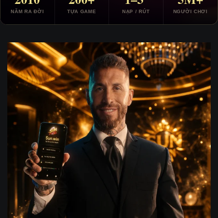
NĂM RA ĐỜI
TỰA GAME
NẠP / RÚT
NGƯỜI CHƠI