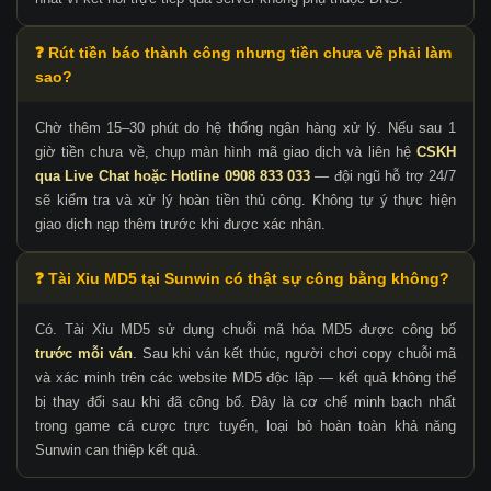
❓ Rút tiền báo thành công nhưng tiền chưa về phải làm
sao?
Chờ thêm 15–30 phút do hệ thống ngân hàng xử lý. Nếu sau 1
giờ tiền chưa về, chụp màn hình mã giao dịch và liên hệ
CSKH
qua Live Chat hoặc Hotline 0908 833 033
— đội ngũ hỗ trợ 24/7
sẽ kiểm tra và xử lý hoàn tiền thủ công. Không tự ý thực hiện
giao dịch nạp thêm trước khi được xác nhận.
❓ Tài Xỉu MD5 tại Sunwin có thật sự công bằng không?
Có. Tài Xỉu MD5 sử dụng chuỗi mã hóa MD5 được công bố
trước mỗi ván
. Sau khi ván kết thúc, người chơi copy chuỗi mã
và xác minh trên các website MD5 độc lập — kết quả không thể
bị thay đổi sau khi đã công bố. Đây là cơ chế minh bạch nhất
trong game cá cược trực tuyến, loại bỏ hoàn toàn khả năng
Sunwin can thiệp kết quả.