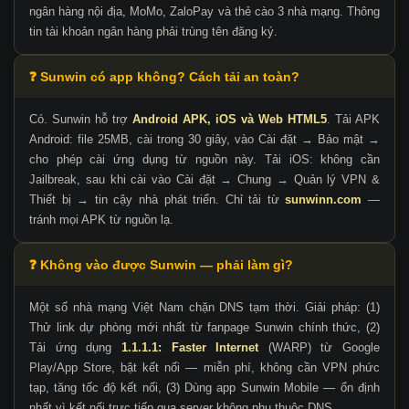
ngân hàng nội địa, MoMo, ZaloPay và thẻ cào 3 nhà mạng. Thông
tin tài khoản ngân hàng phải trùng tên đăng ký.
❓ Sunwin có app không? Cách tải an toàn?
Có. Sunwin hỗ trợ
Android APK, iOS và Web HTML5
. Tải APK
Android: file 25MB, cài trong 30 giây, vào Cài đặt → Bảo mật →
cho phép cài ứng dụng từ nguồn này. Tải iOS: không cần
Jailbreak, sau khi cài vào Cài đặt → Chung → Quản lý VPN &
Thiết bị → tin cậy nhà phát triển. Chỉ tải từ
sunwinn.com
—
tránh mọi APK từ nguồn lạ.
❓ Không vào được Sunwin — phải làm gì?
Một số nhà mạng Việt Nam chặn DNS tạm thời. Giải pháp: (1)
Thử link dự phòng mới nhất từ fanpage Sunwin chính thức, (2)
Tải ứng dụng
1.1.1.1: Faster Internet
(WARP) từ Google
Play/App Store, bật kết nối — miễn phí, không cần VPN phức
tạp, tăng tốc độ kết nối, (3) Dùng app Sunwin Mobile — ổn định
nhất vì kết nối trực tiếp qua server không phụ thuộc DNS.