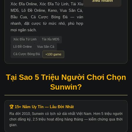
Siêu nhanh
Xóc Đĩa Online, Xóc Đĩa Tứ Linh, Tài Xỉu
MD5, Lô Đề Online, Keno, Vua Săn Cá,
Bầu Cua, Cá Cược Bóng Đá — ván
nhanh, đặt cược từ mức nhỏ, phù hợp
mọi ngân sách.
Xóc Đĩa Tứ Linh
Tài Xỉu MD5
Lô Đề Online
Vua Săn Cá
Cá Cược Bóng Đá
+100 game
Tại Sao 5 Triệu Người Chơi Chọn
Sunwin?
🏆 15+ Năm Uy Tín — Lâu Đời Nhất
Ra đời 2010, Sunwin có lịch sử dài nhất Việt Nam. Hơn 5 triệu người
chơi đăng ký, 2.5 triệu hoạt động hàng tháng — kiểm chứng qua thời
gian.