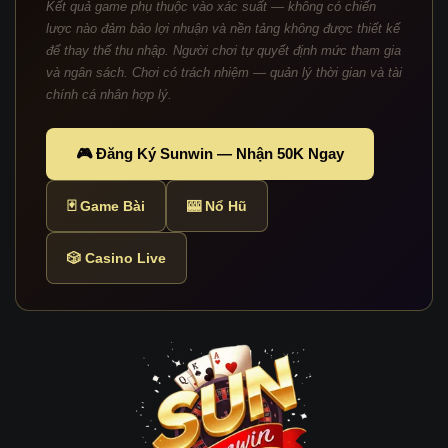
Kết quả game phụ thuộc vào xác suất — không có chiến
lược nào đảm bảo lợi nhuận và nền tảng không được thiết kế
để thay thế thu nhập. Người chơi tự quyết định mức tham gia
và ngân sách. Chơi có trách nhiệm — quản lý thời gian và tài
chính cá nhân hợp lý.
🎮 Đăng Ký Sunwin — Nhận 50K Ngay
🃏 Game Bài
🎰 Nổ Hũ
🎲 Casino Live