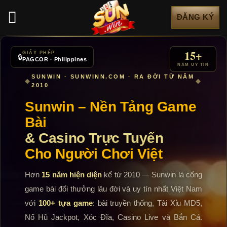
Bỏ
ĐĂNG KÝ
qua
nội
dung
15+
GIẤY PHÉP
🔒
PAGCOR · Philippines
NĂM UY TÍN
SUNWIN · SUNWINN.COM · RA ĐỜI TỪ NĂM
◆
◆
2010
Sunwin – Nền Tảng Game
Bài
& Casino Trực Tuyến
Cho Người Chơi Việt
Hơn
15 năm hiện diện
kể từ 2010 — Sunwin là cổng
game bài đổi thưởng lâu đời và uy tín nhất Việt Nam
với
100+ tựa game
: bài truyền thống, Tài Xỉu MD5,
Nổ Hũ Jackpot, Xóc Đĩa, Casino Live và Bắn Cá.